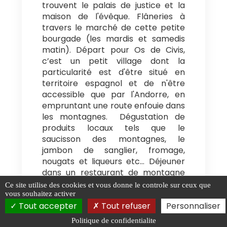
trouvent le palais de justice et la
maison de l'évêque. Flâneries à
travers le marché de cette petite
bourgade (les mardis et samedis
matin). Départ pour Os de Civis,
c’est un petit village dont la
particularité est d'être situé en
territoire espagnol et de n'être
accessible que par l'Andorre, en
empruntant une route enfouie dans
les montagnes. Dégustation de
produits locaux tels que le
saucisson des montagnes, le
jambon de sanglier, fromage,
nougats et liqueurs etc… Déjeuner
dans un restaurant de montagne
Ce site utilise des cookies et vous donne le controle sur ceux que
avec au menu : soupe paysanne,
vous souhaitez activer
charcuteries, crudités, viandes
Tout accepter
Tout refuser
Personnaliser
grillées au feu de bois, fromage,
dessert, café, apéritif, vin et
Politique de confidentialite