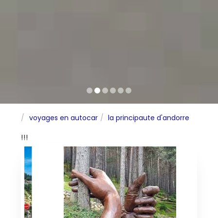
voyages en autocar
la principaute d'andorre
!!!
Prï¿½cï¿½dent
Suivan